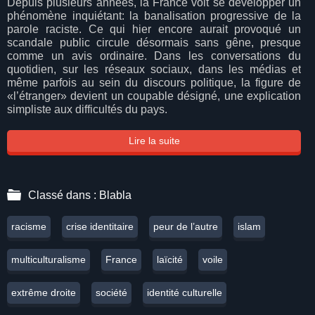
Depuis plusieurs années, la France voit se développer un
phénomène inquiétant: la banalisation progressive de la
parole raciste. Ce qui hier encore aurait provoqué un
scandale public circule désormais sans gêne, presque
comme un avis ordinaire. Dans les conversations du
quotidien, sur les réseaux sociaux, dans les médias et
même parfois au sein du discours politique, la figure de
«l’étranger» devient un coupable désigné, une explication
simpliste aux difficultés du pays.
Lire la suite
Classé dans :
Blabla
racisme
crise identitaire
peur de l’autre
islam
multiculturalisme
France
laïcité
voile
extrême droite
société
identité culturelle