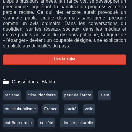
Depuis plusieurs années, la France voit se développer un
phénomène inquiétant: la banalisation progressive de la
parole raciste. Ce qui hier encore aurait provoqué un
scandale public circule désormais sans gêne, presque
comme un avis ordinaire. Dans les conversations du
quotidien, sur les réseaux sociaux, dans les médias et
même parfois au sein du discours politique, la figure de
«l’étranger» devient un coupable désigné, une explication
simpliste aux difficultés du pays.
Lire la suite
Classé dans :
Blabla
racisme
crise identitaire
peur de l’autre
islam
multiculturalisme
France
laïcité
voile
extrême droite
société
identité culturelle