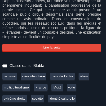
Depuis plusieurs années, la France voit se développer un
phénomène inquiétant: la banalisation progressive de la
parole raciste. Ce qui hier encore aurait provoqué un
scandale public circule désormais sans gêne, presque
comme un avis ordinaire. Dans les conversations du
quotidien, sur les réseaux sociaux, dans les médias et
même parfois au sein du discours politique, la figure de
«l’étranger» devient un coupable désigné, une explication
simpliste aux difficultés du pays.
Lire la suite
Classé dans :
Blabla
racisme
crise identitaire
peur de l’autre
islam
multiculturalisme
France
laïcité
voile
extrême droite
société
identité culturelle