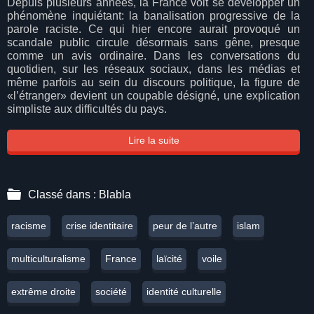
Depuis plusieurs années, la France voit se développer un
phénomène inquiétant: la banalisation progressive de la
parole raciste. Ce qui hier encore aurait provoqué un
scandale public circule désormais sans gêne, presque
comme un avis ordinaire. Dans les conversations du
quotidien, sur les réseaux sociaux, dans les médias et
même parfois au sein du discours politique, la figure de
«l’étranger» devient un coupable désigné, une explication
simpliste aux difficultés du pays.
Lire la suite
Classé dans :
Blabla
racisme
crise identitaire
peur de l’autre
islam
multiculturalisme
France
laïcité
voile
extrême droite
société
identité culturelle