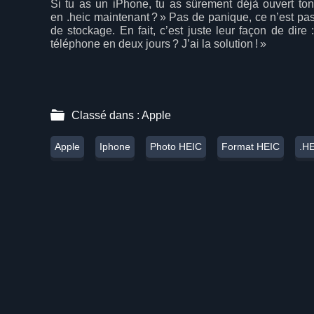
Si tu as un iPhone, tu as sûrement déjà ouvert to
en
.
heic
maintenant ? » Pas de panique, ce n’est pas 
de stockage. En fait, c’est juste leur façon de dir
téléphone en deux jours ? J’ai la solution ! »
Classé dans :
Apple
Apple
Iphone
Photo HEIC
Format HEIC
.H