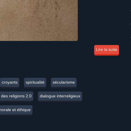
Lire la suite
croyants
spiritualité
sécularisme
 des religions 2.0
dialogue interreligieux
morale et éthique