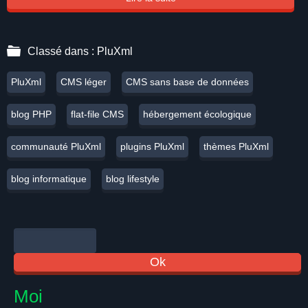
Classé dans :
PluXml
PluXml
CMS léger
CMS sans base de données
blog PHP
flat-file CMS
hébergement écologique
communauté PluXml
plugins PluXml
thèmes PluXml
blog informatique
blog lifestyle
Moi