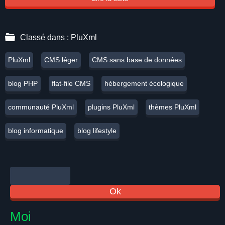
Classé dans :
PluXml
PluXml
CMS léger
CMS sans base de données
blog PHP
flat-file CMS
hébergement écologique
communauté PluXml
plugins PluXml
thèmes PluXml
blog informatique
blog lifestyle
Moi