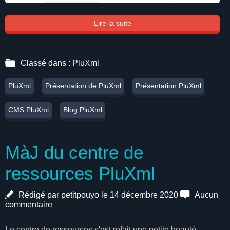
Lire la suite
Classé dans :
PluXml
PluXml
Présentation de PluXml
Présentation PluXml
CMS PluXml
Blog PluXml
MàJ du centre de
ressources PluXml
Rédigé par petitpouyo le 14 décembre 2020
Aucun
commentaire
Le centre de ressources s'est refait une petite beauté,