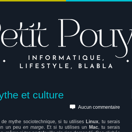
the et culture
Aucun commentaire
 de mythe sociotechnique, si tu utilises
Linux
, tu serais
’un un peu
en marge
. Et si tu utilises un
Mac
, tu serais