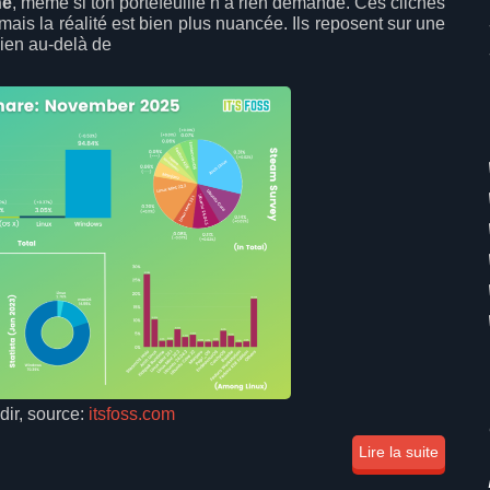
he
, même si ton portefeuille n’a rien demandé. Ces clichés
mais la réalité est bien plus nuancée. Ils reposent sur une
bien au-delà de
ir, source:
itsfoss.com
Lire la suite