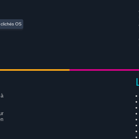
clichés OS
 à
ur
en