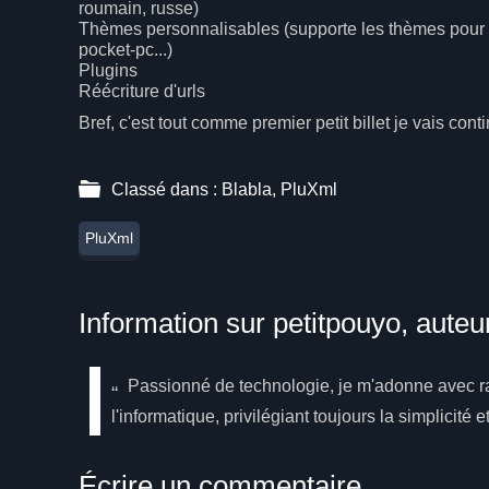
roumain, russe)
Thèmes personnalisables (supporte les thèmes pour a
pocket-pc...)
Plugins
Réécriture d'urls
Bref, c'est tout comme premier petit billet je vais cont
Classé dans :
Blabla
,
PluXml
PluXml
Information sur petitpouyo, auteur 
Passionné de technologie, je m'adonne avec ra
l'informatique, privilégiant toujours la simplicité et 
Écrire un commentaire