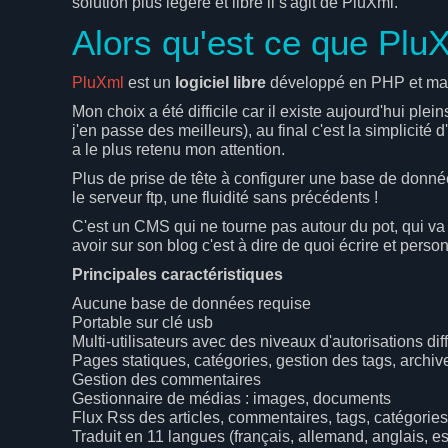
solution plus légère et libre il s'agit de PluXml.
Alors qu'est ce que Plu
PluXml
est un
logiciel libre
développé en PHP et mai
Mon choix a été difficile car il existe aujourd'hui ple
j'en passe des meilleurs), au final c'est la simplicité 
a le plus retenu mon attention.
Plus de prise de tête à configurer une base de donnée
le serveur ftp, une fluidité sans précédents !
C'est un CMS qui ne tourne pas autour du pot, qui va 
avoir sur son blog c'est à dire de quoi écrire et pers
Principales caractéristiques
Aucune base de données requise
Portable sur clé usb
Multi-utilisateurs avec des niveaux d'autorisations dif
Pages statiques, catégories, gestion des tags, archiv
Gestion des commentaires
Gestionnaire de médias : images, documents
Flux Rss des articles, commentaires, tags, catégories
Traduit en 11 langues (français, allemand, anglais, es